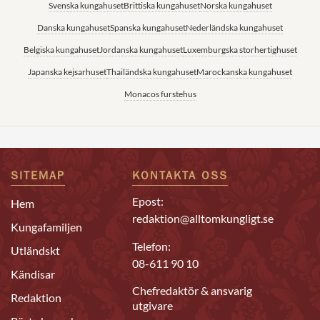
Svenska kungahuset
Brittiska kungahuset
Norska kungahuset
Danska kungahuset
Spanska kungahuset
Nederländska kungahuset
Belgiska kungahuset
Jordanska kungahuset
Luxemburgska storhertighuset
Japanska kejsarhuset
Thailändska kungahuset
Marockanska kungahuset
Monacos furstehus
SITEMAP
KONTAKTA OSS
Epost:
Hem
redaktion@alltomkungligt.se
Kungafamiljen
Telefon:
Utländskt
08-611 90 10
Kändisar
Chefredaktör & ansvarig
Redaktion
utgivare