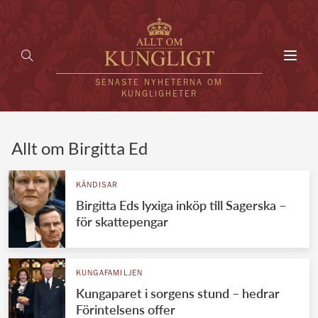
Toggl
navig
SENASTE NYHETERNA OM
KUNGLIGHETER
HEM
Allt om Birgitta Ed
KUNGAFAMILJEN
KÄNDISAR
Birgitta Eds lyxiga inköp till Sagerska –
UTLÄNDSKT
för skattepengar
KÄNDISAR
VÄRLDENS KUNGAHUS
KUNGAFAMILJEN
Kungaparet i sorgens stund – hedrar
Svenska kungahuset
REDAKTION
Förintelsens offer
Brittiska kungahuset