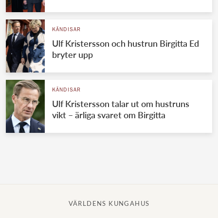
Norska kungahuset
KÄNDISAR
Danska kungahuset
Ulf Kristersson och hustrun Birgitta Ed
Spanska kungahuset
bryter upp
Nederländska kungahuset
Belgiska kungahuset
KÄNDISAR
Jordanska kungahuset
Ulf Kristersson talar ut om hustruns
vikt – ärliga svaret om Birgitta
Luxemburgska storhertighuset
Japanska kejsarhuset
Thailändska kungahuset
Marockanska kungahuset
Monacos furstehus
VÄRLDENS KUNGAHUS