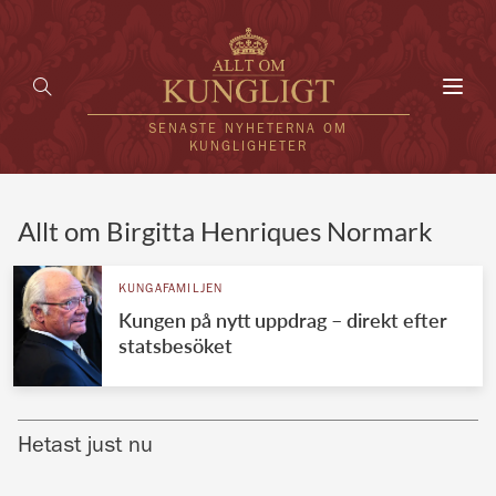
Toggl
navig
SENASTE NYHETERNA OM
KUNGLIGHETER
HEM
Allt om Birgitta Henriques Normark
KUNGAFAMILJEN
KUNGAFAMILJEN
Kungen på nytt uppdrag – direkt efter
UTLÄNDSKT
statsbesöket
KÄNDISAR
VÄRLDENS KUNGAHUS
Hetast just nu
Svenska kungahuset
REDAKTION
Brittiska kungahuset