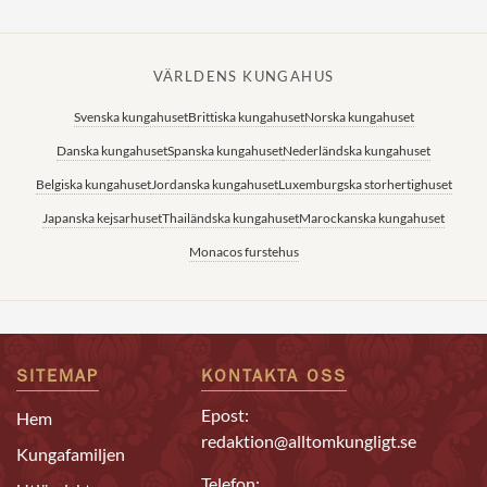
VÄRLDENS KUNGAHUS
Svenska kungahuset
Brittiska kungahuset
Norska kungahuset
Danska kungahuset
Spanska kungahuset
Nederländska kungahuset
Belgiska kungahuset
Jordanska kungahuset
Luxemburgska storhertighuset
Japanska kejsarhuset
Thailändska kungahuset
Marockanska kungahuset
Monacos furstehus
SITEMAP
KONTAKTA OSS
Epost:
Hem
redaktion@alltomkungligt.se
Kungafamiljen
Telefon: