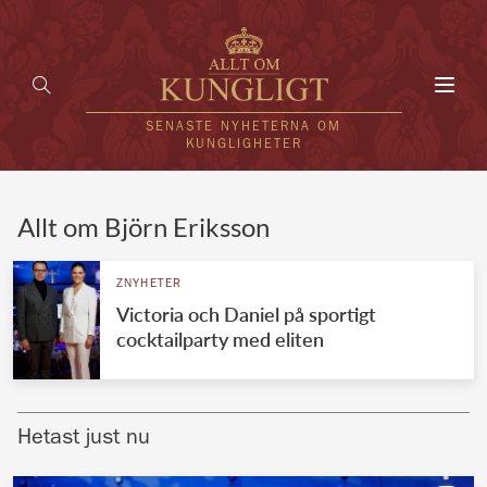
Toggl
navig
SENASTE NYHETERNA OM
KUNGLIGHETER
HEM
Allt om Björn Eriksson
KUNGAFAMILJEN
ZNYHETER
Victoria och Daniel på sportigt
UTLÄNDSKT
cocktailparty med eliten
KÄNDISAR
VÄRLDENS KUNGAHUS
Hetast just nu
Svenska kungahuset
REDAKTION
Brittiska kungahuset