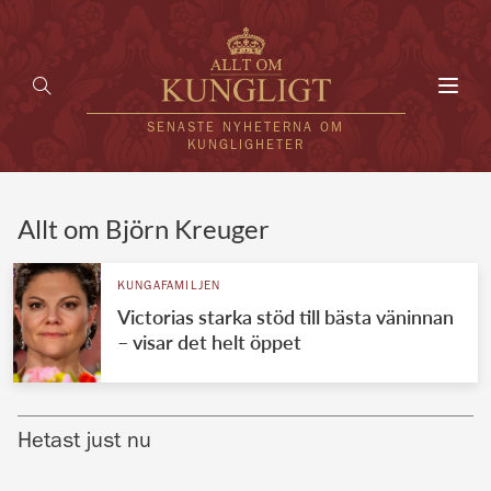
Toggl
navig
SENASTE NYHETERNA OM
KUNGLIGHETER
HEM
Allt om Björn Kreuger
KUNGAFAMILJEN
KUNGAFAMILJEN
Victorias starka stöd till bästa väninnan
UTLÄNDSKT
– visar det helt öppet
KÄNDISAR
VÄRLDENS KUNGAHUS
Hetast just nu
Svenska kungahuset
REDAKTION
Brittiska kungahuset