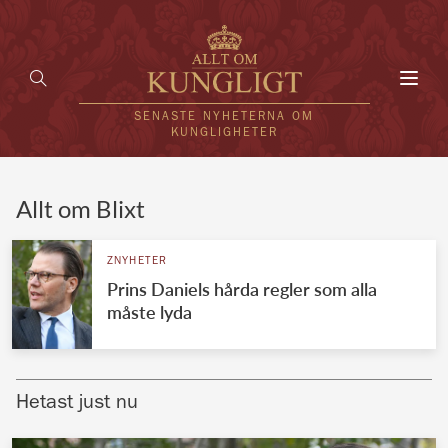
Toggl
navig
SENASTE NYHETERNA OM
KUNGLIGHETER
HEM
Allt om Blixt
KUNGAFAMILJEN
ZNYHETER
Prins Daniels hårda regler som alla
UTLÄNDSKT
måste lyda
KÄNDISAR
VÄRLDENS KUNGAHUS
Hetast just nu
Svenska kungahuset
REDAKTION
Brittiska kungahuset