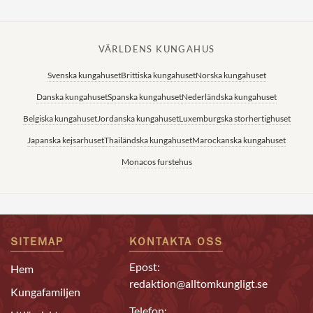
VÄRLDENS KUNGAHUS
Svenska kungahuset
Brittiska kungahuset
Norska kungahuset
Danska kungahuset
Spanska kungahuset
Nederländska kungahuset
Belgiska kungahuset
Jordanska kungahuset
Luxemburgska storhertighuset
Japanska kejsarhuset
Thailändska kungahuset
Marockanska kungahuset
Monacos furstehus
SITEMAP
KONTAKTA OSS
Epost:
Hem
redaktion@alltomkungligt.se
Kungafamiljen
Telefon: