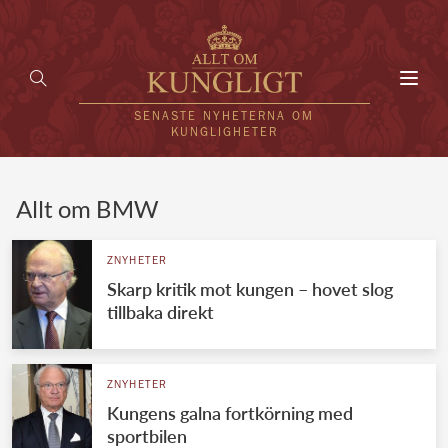
Toggl
navig
SENASTE NYHETERNA OM
KUNGLIGHETER
HEM
Allt om BMW
KUNGAFAMILJEN
ZNYHETER
Skarp kritik mot kungen – hovet slog
UTLÄNDSKT
tillbaka direkt
KÄNDISAR
VÄRLDENS KUNGAHUS
ZNYHETER
Kungens galna fortkörning med
Svenska kungahuset
REDAKTION
sportbilen
Brittiska kungahuset