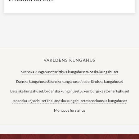
VÄRLDENS KUNGAHUS
Svenska kungahuset
Brittiska kungahuset
Norska kungahuset
Danska kungahuset
Spanska kungahuset
Nederländska kungahuset
Belgiska kungahuset
Jordanska kungahuset
Luxemburgska storhertighuset
Japanska kejsarhuset
Thailändska kungahuset
Marockanska kungahuset
Monacos furstehus