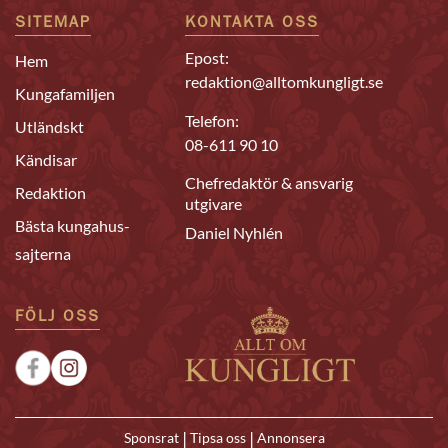
SITEMAP
KONTAKTA OSS
Epost:
Hem
redaktion@alltomkungligt.se
Kungafamiljen
Telefon:
Utländskt
08-611 90 10
Kändisar
Chefredaktör & ansvarig
Redaktion
utgivare
Bästa kungahus-
Daniel Nyhlén
sajterna
FÖLJ OSS
|
|
Sponsrat
Tipsa oss
Annonsera