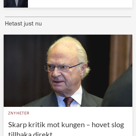
Norska kungahuset
Danska kungahuset
Hetast just nu
Spanska kungahuset
Nederländska kungahuset
Belgiska kungahuset
Jordanska kungahuset
Luxemburgska storhertighuset
Japanska kejsarhuset
Thailändska kungahuset
Marockanska kungahuset
ZNYHETER
Monacos furstehus
Skarp kritik mot kungen – hovet slog
tillbaka direkt