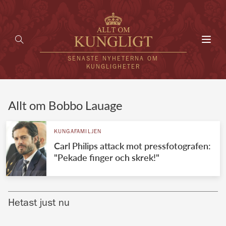
Toggl
navig
SENASTE NYHETERNA OM
KUNGLIGHETER
HEM
Allt om Bobbo Lauage
KUNGAFAMILJEN
KUNGAFAMILJEN
Carl Philips attack mot pressfotografen:
UTLÄNDSKT
"Pekade finger och skrek!"
KÄNDISAR
VÄRLDENS KUNGAHUS
Hetast just nu
Svenska kungahuset
REDAKTION
Brittiska kungahuset