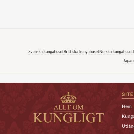
Svenska kungahuset
Brittiska kungahuset
Norska kungahuset
Japan
SIT
Hem
Kunga
Utlän