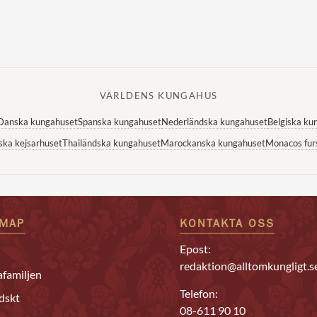
VÄRLDENS KUNGAHUS
Danska kungahuset
Spanska kungahuset
Nederländska kungahuset
Belgiska ku
ska kejsarhuset
Thailändska kungahuset
Marockanska kungahuset
Monacos fur
EMAP
KONTAKTA OSS
Epost:
redaktion@alltomkungligt.s
familjen
Telefon:
dskt
08-611 90 10