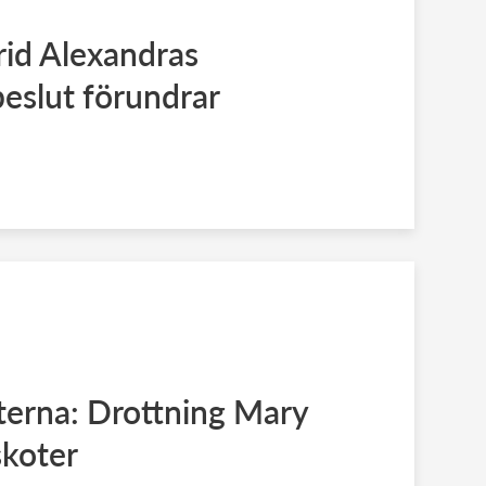
rid Alexandras
eslut förundrar
terna: Drottning Mary
skoter