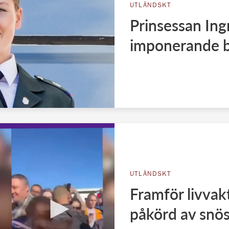
UTLÄNDSKT
Prinsessan Ing
imponerande b
UTLÄNDSKT
Framför livvak
påkörd av snö