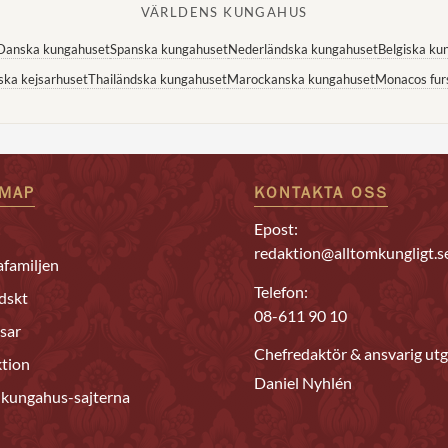
VÄRLDENS KUNGAHUS
Danska kungahuset
Spanska kungahuset
Nederländska kungahuset
Belgiska ku
ska kejsarhuset
Thailändska kungahuset
Marockanska kungahuset
Monacos fur
EMAP
KONTAKTA OSS
Epost:
redaktion@alltomkungligt.s
familjen
Telefon:
dskt
08-611 90 10
sar
Chefredaktör & ansvarig utg
tion
Daniel Nyhlén
 kungahus-sajterna