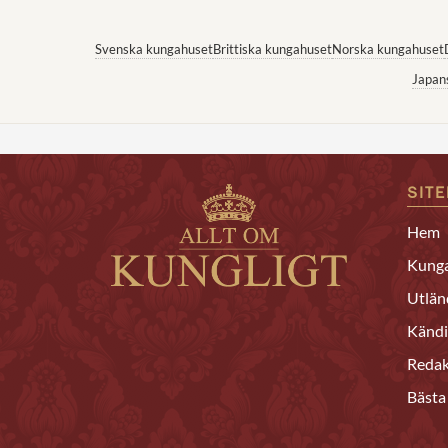
Svenska kungahuset
Brittiska kungahuset
Norska kungahuset
Japan
SIT
Hem
Kunga
Utlän
Kändi
Redak
Bästa