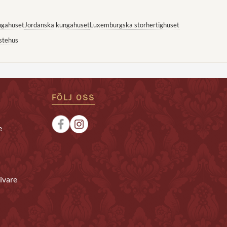
ngahuset
Jordanska kungahuset
Luxemburgska storhertighuset
stehus
FÖLJ OSS
e
ivare