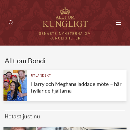
Toggl
navig
SENASTE NYHETERNA OM
KUNGLIGHETER
HEM
Allt om Bondi
KUNGAFAMILJEN
UTLÄNDSKT
Harry och Meghans laddade möte – här
UTLÄNDSKT
hyllar de hjältarna
KÄNDISAR
VÄRLDENS KUNGAHUS
Hetast just nu
Svenska kungahuset
REDAKTION
Brittiska kungahuset