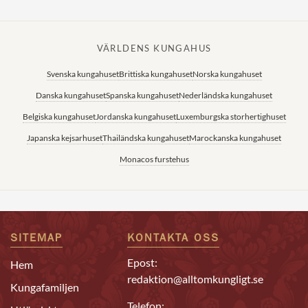
VÄRLDENS KUNGAHUS
Svenska kungahuset
Brittiska kungahuset
Norska kungahuset
Danska kungahuset
Spanska kungahuset
Nederländska kungahuset
Belgiska kungahuset
Jordanska kungahuset
Luxemburgska storhertighuset
Japanska kejsarhuset
Thailändska kungahuset
Marockanska kungahuset
Monacos furstehus
SITEMAP
KONTAKTA OSS
Epost:
Hem
redaktion@alltomkungligt.se
Kungafamiljen
Telefon: