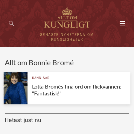
Toggl
navig
SENASTE NYHETERNA OM
KUNGLIGHETER
HEM
Allt om Bonnie Bromé
KUNGAFAMILJEN
KÄNDISAR
Lotta Bromés fina ord om flickvännen:
UTLÄNDSKT
"Fantastisk!"
KÄNDISAR
VÄRLDENS KUNGAHUS
Hetast just nu
Svenska kungahuset
REDAKTION
Brittiska kungahuset