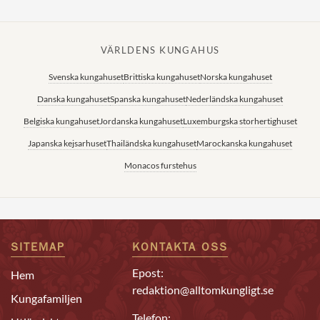
VÄRLDENS KUNGAHUS
Svenska kungahuset
Brittiska kungahuset
Norska kungahuset
Danska kungahuset
Spanska kungahuset
Nederländska kungahuset
Belgiska kungahuset
Jordanska kungahuset
Luxemburgska storhertighuset
Japanska kejsarhuset
Thailändska kungahuset
Marockanska kungahuset
Monacos furstehus
SITEMAP
KONTAKTA OSS
Epost:
Hem
redaktion@alltomkungligt.se
Kungafamiljen
Telefon: