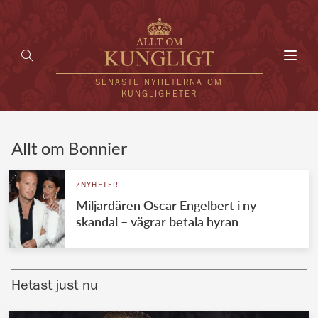
Toggl
navig
SENASTE NYHETERNA OM
KUNGLIGHETER
HEM
Allt om Bonnier
KUNGAFAMILJEN
ZNYHETER
Miljardären Oscar Engelbert i ny
UTLÄNDSKT
skandal – vägrar betala hyran
KÄNDISAR
VÄRLDENS KUNGAHUS
Hetast just nu
Svenska kungahuset
REDAKTION
Brittiska kungahuset