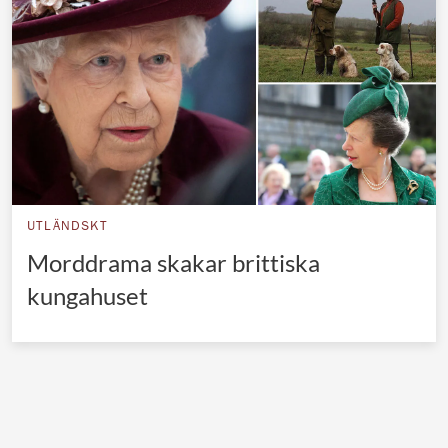
Norska kungahuset
Danska kungahuset
Spanska kungahuset
Nederländska kungahuset
Belgiska kungahuset
Jordanska kungahuset
UTLÄNDSKT
Luxemburgska storhertighuset
Morddrama skakar brittiska
Japanska kejsarhuset
kungahuset
Thailändska kungahuset
Marockanska kungahuset
Monacos furstehus