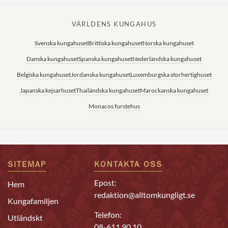
VÄRLDENS KUNGAHUS
Svenska kungahuset
Brittiska kungahuset
Norska kungahuset
Danska kungahuset
Spanska kungahuset
Nederländska kungahuset
Belgiska kungahuset
Jordanska kungahuset
Luxemburgska storhertighuset
Japanska kejsarhuset
Thailändska kungahuset
Marockanska kungahuset
Monacos furstehus
SITEMAP
KONTAKTA OSS
Epost:
Hem
redaktion@alltomkungligt.se
Kungafamiljen
Telefon:
Utländskt
08-611 90 10