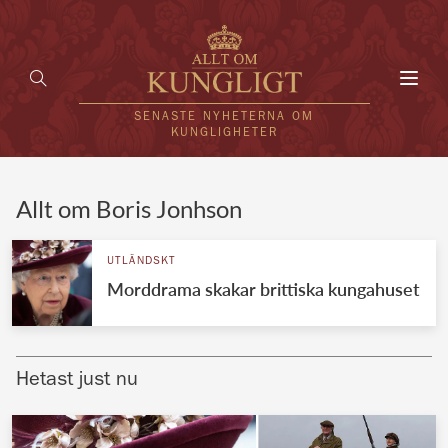
Toggl
navig
SENASTE NYHETERNA OM
KUNGLIGHETER
HEM
Allt om Boris Jonhson
KUNGAFAMILJEN
UTLÄNDSKT
Morddrama skakar brittiska kungahuset
UTLÄNDSKT
KÄNDISAR
Hetast just nu
VÄRLDENS KUNGAHUS
Svenska kungahuset
REDAKTION
Brittiska kungahuset