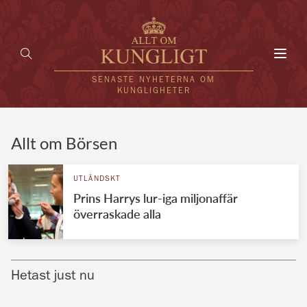
Toggl
navig
SENASTE NYHETERNA OM
KUNGLIGHETER
HEM
Allt om Börsen
KUNGAFAMILJEN
UTLÄNDSKT
Prins Harrys lur-iga miljonaffär
UTLÄNDSKT
överraskade alla
KÄNDISAR
VÄRLDENS KUNGAHUS
Hetast just nu
Svenska kungahuset
REDAKTION
Brittiska kungahuset