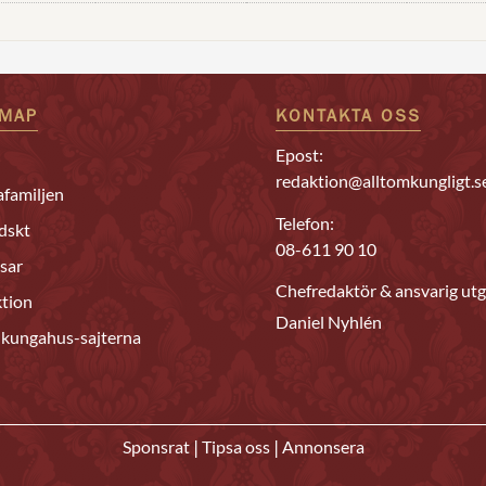
EMAP
KONTAKTA OSS
Epost:
redaktion@alltomkungligt.s
familjen
Telefon:
dskt
08-611 90 10
sar
Chefredaktör & ansvarig utg
tion
Daniel Nyhlén
 kungahus-sajterna
|
|
Sponsrat
Tipsa oss
Annonsera