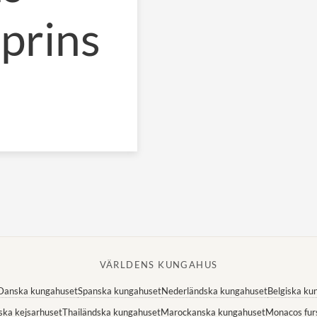
 prins
VÄRLDENS KUNGAHUS
Danska kungahuset
Spanska kungahuset
Nederländska kungahuset
Belgiska ku
ska kejsarhuset
Thailändska kungahuset
Marockanska kungahuset
Monacos fur