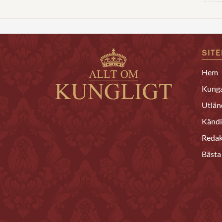
SIT
Hem
Kunga
Utlän
Kändi
Redak
Bästa