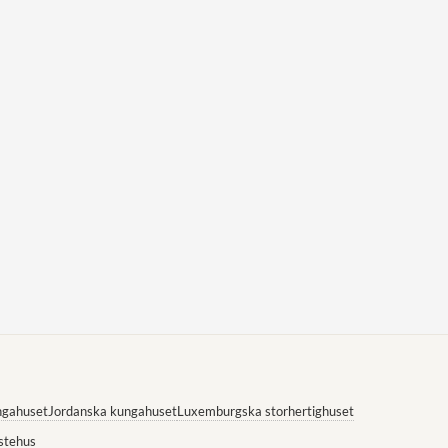
ngahuset
Jordanska kungahuset
Luxemburgska storhertighuset
stehus