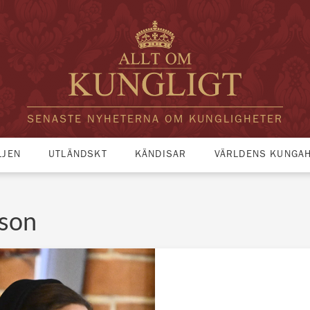
SENASTE NYHETERNA OM KUNGLIGHETER
LJEN
UTLÄNDSKT
KÄNDISAR
VÄRLDENS KUNGA
sson