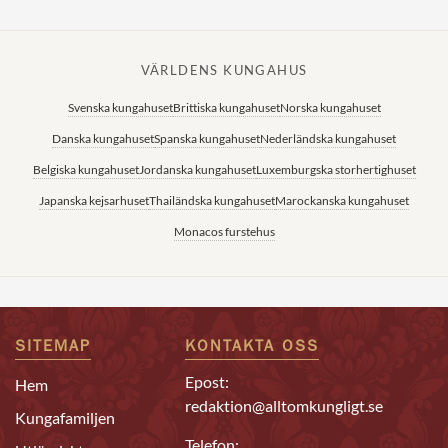
VÄRLDENS KUNGAHUS
Svenska kungahuset
Brittiska kungahuset
Norska kungahuset
Danska kungahuset
Spanska kungahuset
Nederländska kungahuset
Belgiska kungahuset
Jordanska kungahuset
Luxemburgska storhertighuset
Japanska kejsarhuset
Thailändska kungahuset
Marockanska kungahuset
Monacos furstehus
SITEMAP
KONTAKTA OSS
Epost:
Hem
redaktion@alltomkungligt.se
Kungafamiljen
Telefon: