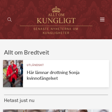
Toggl
navig
SENASTE NYHETERNA OM
KUNGLIGHETER
HEM
Allt om Bredtveit
KUNGAFAMILJEN
UTLÄNDSKT
Här lämnar drottning Sonja
UTLÄNDSKT
kvinnofängelset
KÄNDISAR
VÄRLDENS KUNGAHUS
Hetast just nu
Svenska kungahuset
REDAKTION
Brittiska kungahuset