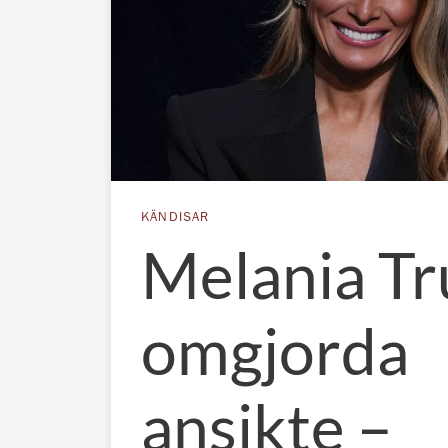
KÄNDISAR
Melania T
omgjorda
ansikte –