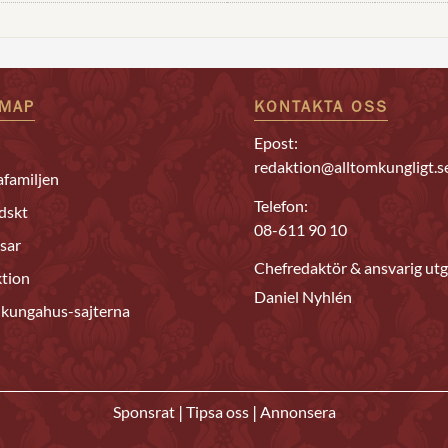
EMAP
KONTAKTA OSS
Epost:
redaktion@alltomkungligt.s
familjen
Telefon:
dskt
08-611 90 10
sar
Chefredaktör & ansvarig utg
tion
Daniel Nyhlén
 kungahus-sajterna
|
|
Sponsrat
Tipsa oss
Annonsera