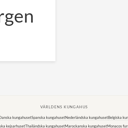
urgen
VÄRLDENS KUNGAHUS
Danska kungahuset
Spanska kungahuset
Nederländska kungahuset
Belgiska ku
ska kejsarhuset
Thailändska kungahuset
Marockanska kungahuset
Monacos fur