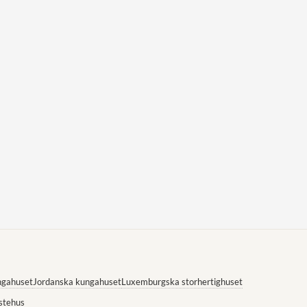
ngahuset
Jordanska kungahuset
Luxemburgska storhertighuset
stehus