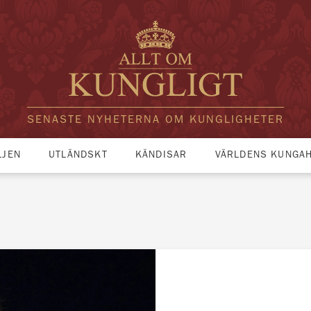
SENASTE NYHETERNA OM KUNGLIGHETER
LJEN
UTLÄNDSKT
KÄNDISAR
VÄRLDENS KUNGA