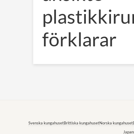
plastikkir
förklarar
Svenska kungahuset
Brittiska kungahuset
Norska kungahuset
Japan