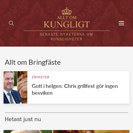
Toggl
navig
SENASTE NYHETERNA OM
KUNGLIGHETER
HEM
Allt om Bringfäste
KUNGAFAMILJEN
ZNYHETER
Gott i helgen: Chris grillfest gör ingen
UTLÄNDSKT
besviken
KÄNDISAR
VÄRLDENS KUNGAHUS
Hetast just nu
Svenska kungahuset
REDAKTION
Brittiska kungahuset