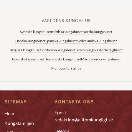
VÄRLDENS KUNGAHUS
Svenska kungahuset
Brittiska kungahuset
Norska kungahuset
Danska kungahuset
Spanska kungahuset
Nederländska kungahuset
Belgiska kungahuset
Jordanska kungahuset
Luxemburgska storhertighuset
Japanska kejsarhuset
Thailändska kungahuset
Marockanska kungahuset
Monacos furstehus
SITEMAP
KONTAKTA OSS
Epost:
Hem
redaktion@alltomkungligt.se
Kungafamiljen
Telefon: