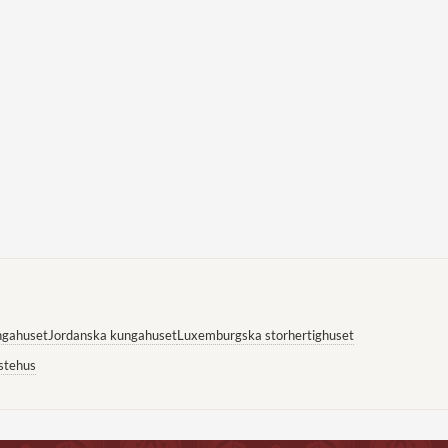
ngahuset
Jordanska kungahuset
Luxemburgska storhertighuset
stehus