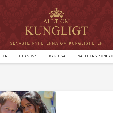
SENASTE NYHETERNA OM KUNGLIGHETER
LJEN
UTLÄNDSKT
KÄNDISAR
VÄRLDENS KUNGA