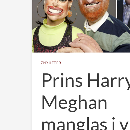
ZNYHETER
Prins Harr
Meghan
manglas i 