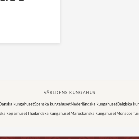
VÄRLDENS KUNGAHUS
Danska kungahuset
Spanska kungahuset
Nederländska kungahuset
Belgiska ku
ska kejsarhuset
Thailändska kungahuset
Marockanska kungahuset
Monacos fur