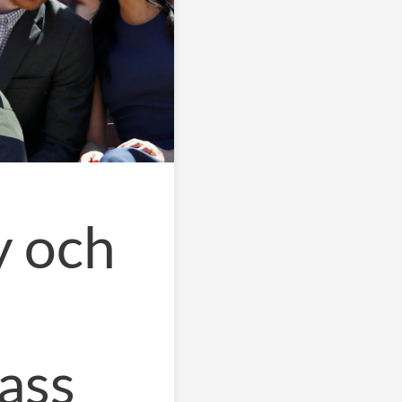
y och
vass