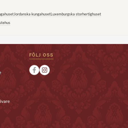
ngahuset
Jordanska kungahuset
Luxemburgska storhertighuset
stehus
FÖLJ OSS
e
ivare