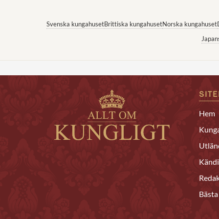
Svenska kungahuset
Brittiska kungahuset
Norska kungahuset
Japan
SIT
Hem
Kunga
Utlän
Kändi
Redak
Bästa