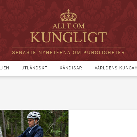
SENASTE NYHETERNA OM KUNGLIGHETER
LJEN
UTLÄNDSKT
KÄNDISAR
VÄRLDENS KUNGA