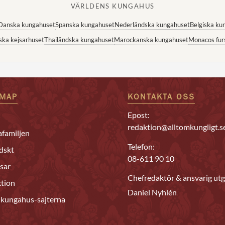
VÄRLDENS KUNGAHUS
Danska kungahuset
Spanska kungahuset
Nederländska kungahuset
Belgiska ku
ska kejsarhuset
Thailändska kungahuset
Marockanska kungahuset
Monacos fur
EMAP
KONTAKTA OSS
Epost:
redaktion@alltomkungligt.s
familjen
Telefon:
dskt
08-611 90 10
sar
Chefredaktör & ansvarig utg
tion
Daniel Nyhlén
 kungahus-sajterna