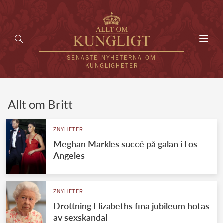
Toggl
navig
SENASTE NYHETERNA OM
KUNGLIGHETER
HEM
Allt om Britt
KUNGAFAMILJEN
ZNYHETER
Meghan Markles succé på galan i Los
UTLÄNDSKT
Angeles
KÄNDISAR
VÄRLDENS KUNGAHUS
ZNYHETER
Drottning Elizabeths fina jubileum hotas
Svenska kungahuset
REDAKTION
av sexskandal
Brittiska kungahuset