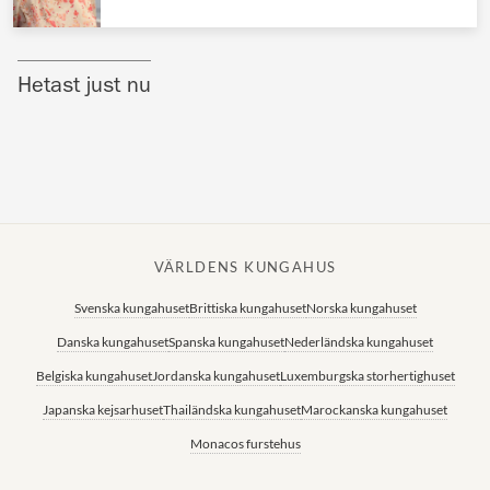
Norska kungahuset
Danska kungahuset
Hetast just nu
Spanska kungahuset
Nederländska kungahuset
Belgiska kungahuset
Jordanska kungahuset
Luxemburgska storhertighuset
VÄRLDENS KUNGAHUS
Japanska kejsarhuset
Svenska kungahuset
Brittiska kungahuset
Norska kungahuset
Danska kungahuset
Spanska kungahuset
Nederländska kungahuset
Thailändska kungahuset
Belgiska kungahuset
Jordanska kungahuset
Luxemburgska storhertighuset
Marockanska kungahuset
Japanska kejsarhuset
Thailändska kungahuset
Marockanska kungahuset
Monacos furstehus
Monacos furstehus