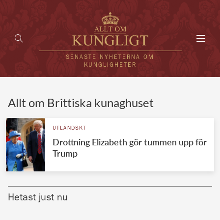
Toggl
navig
SENASTE NYHETERNA OM
KUNGLIGHETER
HEM
Allt om Brittiska kunaghuset
KUNGAFAMILJEN
UTLÄNDSKT
Drottning Elizabeth gör tummen upp för
UTLÄNDSKT
Trump
KÄNDISAR
VÄRLDENS KUNGAHUS
Hetast just nu
Svenska kungahuset
REDAKTION
Brittiska kungahuset