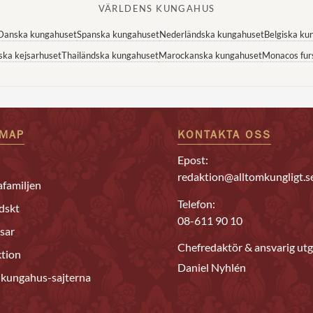
VÄRLDENS KUNGAHUS
Danska kungahuset
Spanska kungahuset
Nederländska kungahuset
Belgiska ku
ska kejsarhuset
Thailändska kungahuset
Marockanska kungahuset
Monacos fur
EMAP
KONTAKTA OSS
Epost:
redaktion@alltomkungligt.s
familjen
Telefon:
dskt
08-611 90 10
sar
Chefredaktör & ansvarig utg
tion
Daniel Nyhlén
 kungahus-sajterna