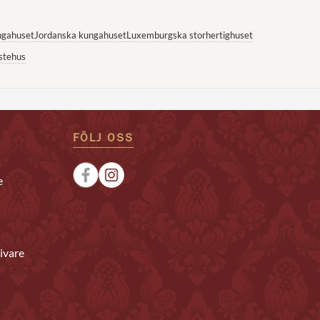
ngahuset
Jordanska kungahuset
Luxemburgska storhertighuset
stehus
FÖLJ OSS
e
ivare