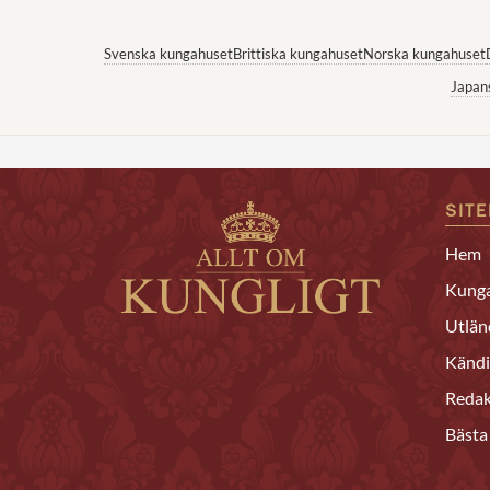
Svenska kungahuset
Brittiska kungahuset
Norska kungahuset
Japan
SIT
Hem
Kunga
Utlän
Kändi
Redak
Bästa