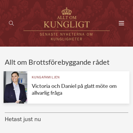
Toggl
navig
SENASTE NYHETERNA OM
KUNGLIGHETER
HEM
Allt om Brottsförebyggande rådet
KUNGAFAMILJEN
KUNGAFAMILJEN
Victoria och Daniel på glatt möte om
UTLÄNDSKT
allvarlig fråga
KÄNDISAR
VÄRLDENS KUNGAHUS
Hetast just nu
Svenska kungahuset
REDAKTION
Brittiska kungahuset