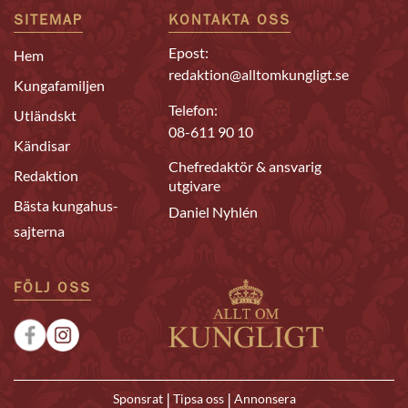
SITEMAP
KONTAKTA OSS
Epost:
Hem
redaktion@alltomkungligt.se
Kungafamiljen
Telefon:
Utländskt
08-611 90 10
Kändisar
Chefredaktör & ansvarig
Redaktion
utgivare
Bästa kungahus-
Daniel Nyhlén
sajterna
FÖLJ OSS
|
|
Sponsrat
Tipsa oss
Annonsera