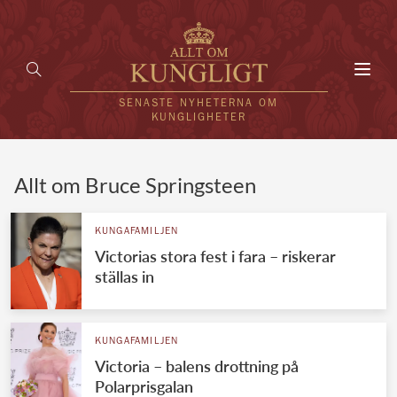
Toggl
navig
SENASTE NYHETERNA OM
KUNGLIGHETER
HEM
Allt om Bruce Springsteen
KUNGAFAMILJEN
KUNGAFAMILJEN
Victorias stora fest i fara – riskerar
UTLÄNDSKT
ställas in
KÄNDISAR
VÄRLDENS KUNGAHUS
KUNGAFAMILJEN
Victoria – balens drottning på
Svenska kungahuset
REDAKTION
Polarprisgalan
Brittiska kungahuset