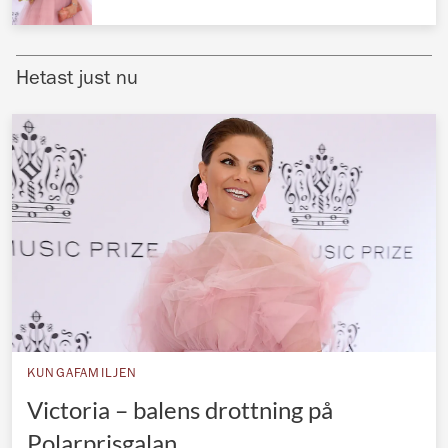
Norska kungahuset
Danska kungahuset
Hetast just nu
Spanska kungahuset
Nederländska kungahuset
Belgiska kungahuset
Jordanska kungahuset
Luxemburgska storhertighuset
Japanska kejsarhuset
Thailändska kungahuset
Marockanska kungahuset
KUNGAFAMILJEN
Monacos furstehus
Victoria – balens drottning på
Polarprisgalan