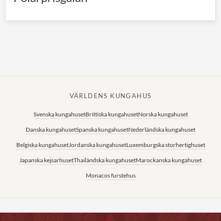
VÄRLDENS KUNGAHUS
Svenska kungahuset
Brittiska kungahuset
Norska kungahuset
Danska kungahuset
Spanska kungahuset
Nederländska kungahuset
Belgiska kungahuset
Jordanska kungahuset
Luxemburgska storhertighuset
Japanska kejsarhuset
Thailändska kungahuset
Marockanska kungahuset
Monacos furstehus