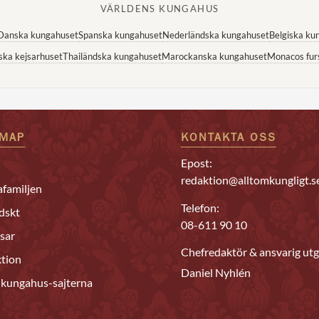
VÄRLDENS KUNGAHUS
Danska kungahuset
Spanska kungahuset
Nederländska kungahuset
Belgiska ku
ska kejsarhuset
Thailändska kungahuset
Marockanska kungahuset
Monacos fur
EMAP
KONTAKTA OSS
Epost:
redaktion@alltomkungligt.s
familjen
Telefon:
dskt
08-611 90 10
sar
Chefredaktör & ansvarig utg
tion
Daniel Nyhlén
 kungahus-sajterna