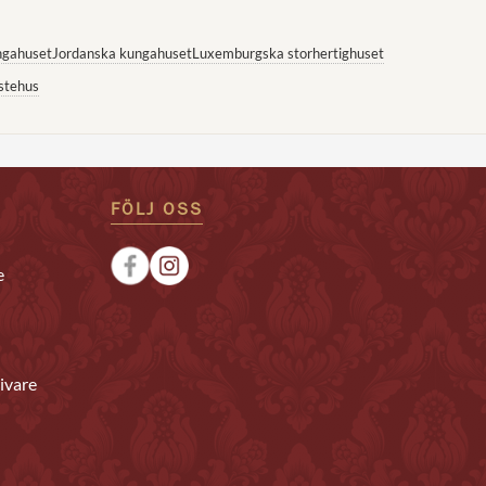
ngahuset
Jordanska kungahuset
Luxemburgska storhertighuset
stehus
FÖLJ OSS
e
ivare