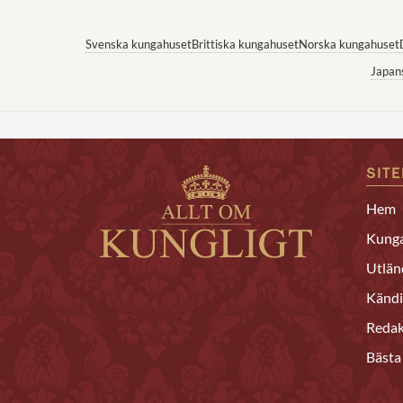
Svenska kungahuset
Brittiska kungahuset
Norska kungahuset
Japan
SIT
Hem
Kunga
Utlän
Kändi
Redak
Bästa