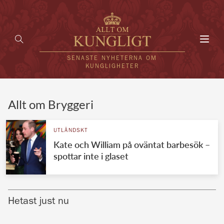
Toggl
navig
SENASTE NYHETERNA OM
KUNGLIGHETER
HEM
Allt om Bryggeri
KUNGAFAMILJEN
UTLÄNDSKT
Kate och William på oväntat barbesök –
UTLÄNDSKT
spottar inte i glaset
KÄNDISAR
VÄRLDENS KUNGAHUS
Hetast just nu
Svenska kungahuset
REDAKTION
Brittiska kungahuset