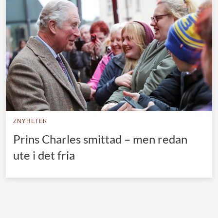
Norska kungahuset
Danska kungahuset
Spanska kungahuset
Nederländska kungahuset
Belgiska kungahuset
Jordanska kungahuset
Luxemburgska storhertighuset
ZNYHETER
Japanska kejsarhuset
Prins Charles smittad – men redan
ute i det fria
Thailändska kungahuset
Marockanska kungahuset
Monacos furstehus