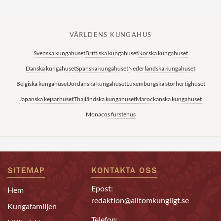
VÄRLDENS KUNGAHUS
Svenska kungahuset
Brittiska kungahuset
Norska kungahuset
Danska kungahuset
Spanska kungahuset
Nederländska kungahuset
Belgiska kungahuset
Jordanska kungahuset
Luxemburgska storhertighuset
Japanska kejsarhuset
Thailändska kungahuset
Marockanska kungahuset
Monacos furstehus
SITEMAP
KONTAKTA OSS
Epost:
Hem
redaktion@alltomkungligt.se
Kungafamiljen
Telefon: