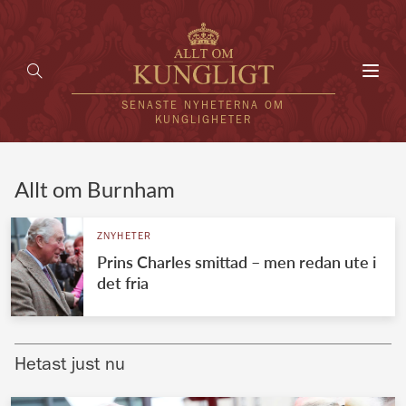
Toggl
navig
SENASTE NYHETERNA OM
KUNGLIGHETER
HEM
Allt om Burnham
KUNGAFAMILJEN
ZNYHETER
Prins Charles smittad – men redan ute i
UTLÄNDSKT
det fria
KÄNDISAR
VÄRLDENS KUNGAHUS
Hetast just nu
Svenska kungahuset
REDAKTION
Brittiska kungahuset