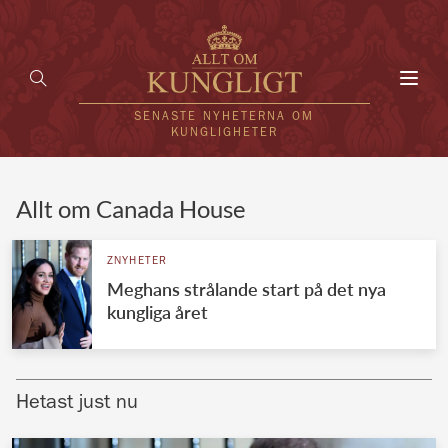
Toggl
navig
SENASTE NYHETERNA OM
KUNGLIGHETER
HEM
Allt om Canada House
KUNGAFAMILJEN
ZNYHETER
Meghans strålande start på det nya
UTLÄNDSKT
kungliga året
KÄNDISAR
VÄRLDENS KUNGAHUS
Hetast just nu
Svenska kungahuset
REDAKTION
Brittiska kungahuset