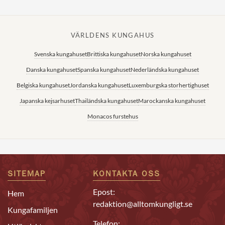
VÄRLDENS KUNGAHUS
Svenska kungahuset
Brittiska kungahuset
Norska kungahuset
Danska kungahuset
Spanska kungahuset
Nederländska kungahuset
Belgiska kungahuset
Jordanska kungahuset
Luxemburgska storhertighuset
Japanska kejsarhuset
Thailändska kungahuset
Marockanska kungahuset
Monacos furstehus
SITEMAP
KONTAKTA OSS
Epost:
Hem
redaktion@alltomkungligt.se
Kungafamiljen
Telefon: