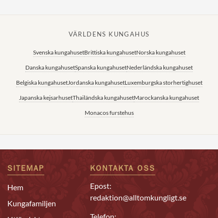
VÄRLDENS KUNGAHUS
Svenska kungahuset
Brittiska kungahuset
Norska kungahuset
Danska kungahuset
Spanska kungahuset
Nederländska kungahuset
Belgiska kungahuset
Jordanska kungahuset
Luxemburgska storhertighuset
Japanska kejsarhuset
Thailändska kungahuset
Marockanska kungahuset
Monacos furstehus
SITEMAP
KONTAKTA OSS
Epost:
Hem
redaktion@alltomkungligt.se
Kungafamiljen
Telefon: