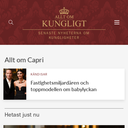
Toggl
navig
SENASTE NYHETERNA OM
KUNGLIGHETER
HEM
Allt om Capri
KUNGAFAMILJEN
KÄNDISAR
Fastighetsmiljardären och
UTLÄNDSKT
toppmodellen om babylyckan
KÄNDISAR
VÄRLDENS KUNGAHUS
Hetast just nu
Svenska kungahuset
REDAKTION
Brittiska kungahuset