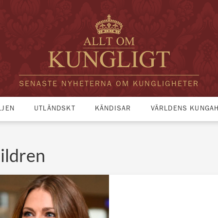
SENASTE NYHETERNA OM KUNGLIGHETER
LJEN
UTLÄNDSKT
KÄNDISAR
VÄRLDENS KUNGA
ildren