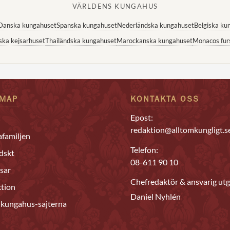
VÄRLDENS KUNGAHUS
Danska kungahuset
Spanska kungahuset
Nederländska kungahuset
Belgiska ku
ska kejsarhuset
Thailändska kungahuset
Marockanska kungahuset
Monacos fur
EMAP
KONTAKTA OSS
Epost:
redaktion@alltomkungligt.s
familjen
Telefon:
dskt
08-611 90 10
sar
Chefredaktör & ansvarig utg
tion
Daniel Nyhlén
 kungahus-sajterna