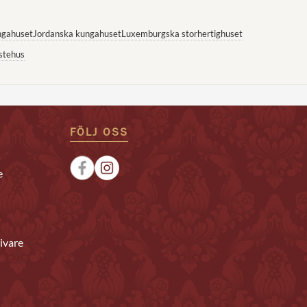
ngahuset
Jordanska kungahuset
Luxemburgska storhertighuset
stehus
FÖLJ OSS
e
ivare