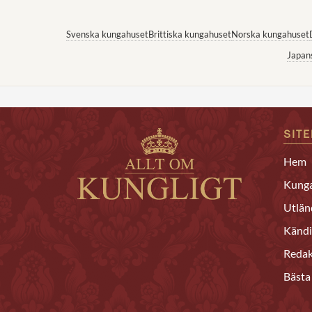
Svenska kungahuset
Brittiska kungahuset
Norska kungahuset
Japan
SIT
Hem
Kunga
Utlän
Kändi
Redak
Bästa