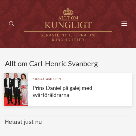
Toggl
navig
SENASTE NYHETERNA OM
KUNGLIGHETER
HEM
Allt om Carl-Henric Svanberg
KUNGAFAMILJEN
KUNGAFAMILJEN
Prins Daniel på galej med
UTLÄNDSKT
svärföräldrarna
KÄNDISAR
VÄRLDENS KUNGAHUS
Hetast just nu
Svenska kungahuset
REDAKTION
Brittiska kungahuset