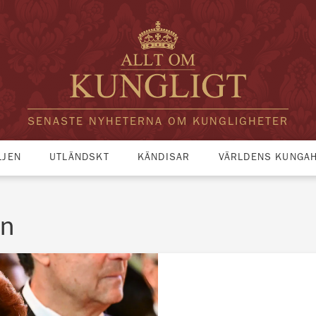
SENASTE NYHETERNA OM KUNGLIGHETER
LJEN
UTLÄNDSKT
KÄNDISAR
VÄRLDENS KUNGA
on