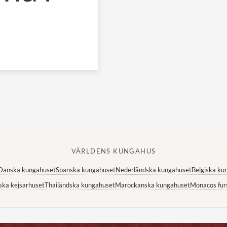
VÄRLDENS KUNGAHUS
Danska kungahuset
Spanska kungahuset
Nederländska kungahuset
Belgiska ku
ska kejsarhuset
Thailändska kungahuset
Marockanska kungahuset
Monacos fur