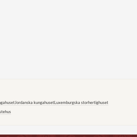
ngahuset
Jordanska kungahuset
Luxemburgska storhertighuset
stehus