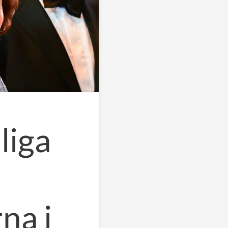
liga
na i