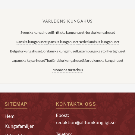
VÄRLDENS KUNGAHUS
Svenska kungahuset
Brittiska kungahuset
Norska kungahuset
Danska kungahuset
Spanska kungahuset
Nederländska kungahuset
Belgiska kungahuset
Jordanska kungahuset
Luxemburgska storhertighuset
Japanska kejsarhuset
Thailändska kungahuset
Marockanska kungahuset
Monacos furstehus
SITEMAP
KONTAKTA OSS
Epost:
Hem
redaktion@alltomkungligt.se
Kungafamiljen
Telefon: