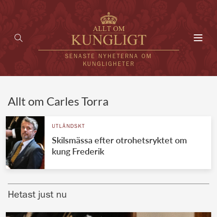
Toggl
navig
SENASTE NYHETERNA OM
KUNGLIGHETER
HEM
Allt om Carles Torra
KUNGAFAMILJEN
UTLÄNDSKT
Skilsmässa efter otrohetsryktet om
UTLÄNDSKT
kung Frederik
KÄNDISAR
VÄRLDENS KUNGAHUS
Hetast just nu
Svenska kungahuset
REDAKTION
Brittiska kungahuset