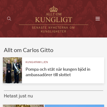
Toggl
navig
SENASTE NYHETERNA OM
KUNGLIGHETER
HEM
Allt om Carlos Gitto
KUNGAFAMILJEN
KUNGAFAMILJEN
Pompa och ståt när kungen bjöd in
UTLÄNDSKT
ambassadörer till slottet
KÄNDISAR
VÄRLDENS KUNGAHUS
Hetast just nu
Svenska kungahuset
REDAKTION
Brittiska kungahuset