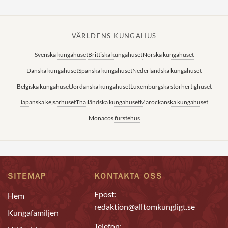
VÄRLDENS KUNGAHUS
Svenska kungahuset
Brittiska kungahuset
Norska kungahuset
Danska kungahuset
Spanska kungahuset
Nederländska kungahuset
Belgiska kungahuset
Jordanska kungahuset
Luxemburgska storhertighuset
Japanska kejsarhuset
Thailändska kungahuset
Marockanska kungahuset
Monacos furstehus
SITEMAP
KONTAKTA OSS
Epost:
Hem
redaktion@alltomkungligt.se
Kungafamiljen
Telefon: