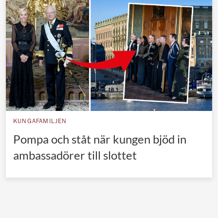
Norska kungahuset
Danska kungahuset
Spanska kungahuset
Nederländska kungahuset
Belgiska kungahuset
Jordanska kungahuset
Luxemburgska storhertighuset
KUNGAFAMILJEN
Japanska kejsarhuset
Pompa och ståt när kungen bjöd in
ambassadörer till slottet
Thailändska kungahuset
Marockanska kungahuset
Monacos furstehus