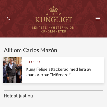
Toggl
navig
SENASTE NYHETERNA OM
KUNGLIGHETER
HEM
Allt om Carlos Mazón
KUNGAFAMILJEN
UTLÄNDSKT
Kung Felipe attackerad med lera av
UTLÄNDSKT
spanjorerna: "Mördare!"
KÄNDISAR
VÄRLDENS KUNGAHUS
Hetast just nu
Svenska kungahuset
REDAKTION
Brittiska kungahuset