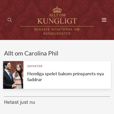
Toggl
navig
SENASTE NYHETERNA OM
KUNGLIGHETER
HEM
Allt om Carolina Phil
KUNGAFAMILJEN
ZNYHETER
Hemliga spelet bakom prinsparets nya
UTLÄNDSKT
faddrar
KÄNDISAR
VÄRLDENS KUNGAHUS
Hetast just nu
Svenska kungahuset
REDAKTION
Brittiska kungahuset