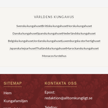
VÄRLDENS KUNGAHUS
Svenska kungahuset
Brittiska kungahuset
Norska kungahuset
Danska kungahuset
Spanska kungahuset
Nederländska kungahuset
Belgiska kungahuset
Jordanska kungahuset
Luxemburgska storhertighuset
Japanska kejsarhuset
Thailändska kungahuset
Marockanska kungahuset
Monacos furstehus
SITEMAP
KONTAKTA OSS
Epost:
Hem
redaktion@alltomkungligt.se
Kungafamiljen
Telefon: