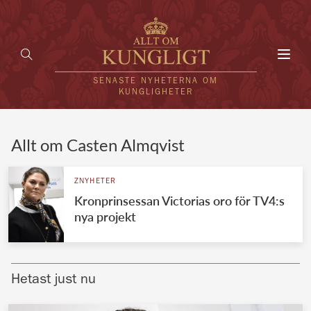
Toggl
navig
SENASTE NYHETERNA OM
KUNGLIGHETER
HEM
Allt om Casten Almqvist
KUNGAFAMILJEN
ZNYHETER
Kronprinsessan Victorias oro för TV4:s
UTLÄNDSKT
nya projekt
KÄNDISAR
VÄRLDENS KUNGAHUS
Hetast just nu
Svenska kungahuset
REDAKTION
Brittiska kungahuset