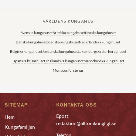
VÄRLDENS KUNGAHUS
Svenska kungahuset
Brittiska kungahuset
Norska kungahuset
Danska kungahuset
Spanska kungahuset
Nederländska kungahuset
Belgiska kungahuset
Jordanska kungahuset
Luxemburgska storhertighuset
Japanska kejsarhuset
Thailändska kungahuset
Marockanska kungahuset
Monacos furstehus
SITEMAP
KONTAKTA OSS
Epost:
Hem
redaktion@alltomkungligt.se
Kungafamiljen
Telefon: