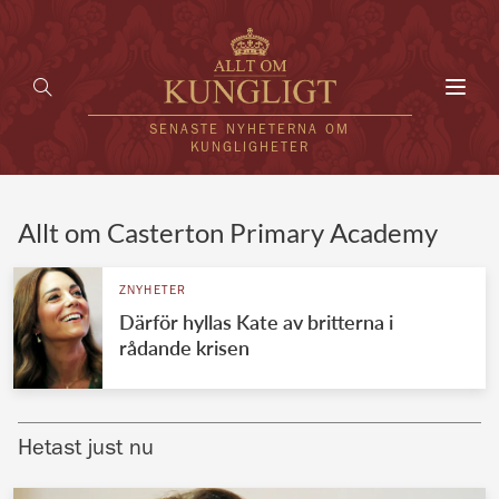
Toggl
navig
SENASTE NYHETERNA OM
KUNGLIGHETER
HEM
Allt om Casterton Primary Academy
KUNGAFAMILJEN
ZNYHETER
Därför hyllas Kate av britterna i
UTLÄNDSKT
rådande krisen
KÄNDISAR
VÄRLDENS KUNGAHUS
Hetast just nu
Svenska kungahuset
REDAKTION
Brittiska kungahuset