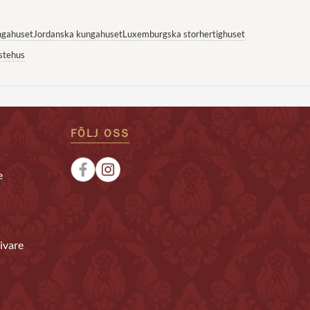
ngahuset
Jordanska kungahuset
Luxemburgska storhertighuset
stehus
FÖLJ OSS
e
ivare