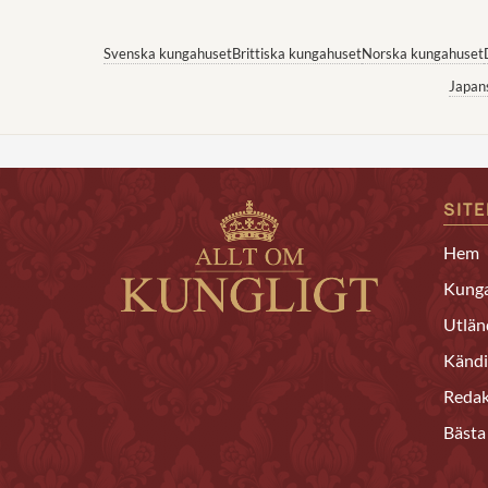
Svenska kungahuset
Brittiska kungahuset
Norska kungahuset
Japan
SIT
Hem
Kunga
Utlän
Kändi
Redak
Bästa