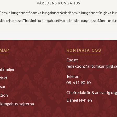
VÄRLDENS KUNGAHUS
Danska kungahuset
Spanska kungahuset
Nederländska kungahuset
Belgiska ku
ska kejsarhuset
Thailändska kungahuset
Marockanska kungahuset
Monacos fur
EMAP
KONTAKTA OSS
Epost:
redaktion@alltomkungligt.s
familjen
Telefon:
dskt
08-611 90 10
sar
Chefredaktör & ansvarig utg
tion
Daniel Nyhlén
 kungahus-sajterna