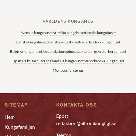
VÄRLDENS KUNGAHUS
Svenska kungahuset
Brittiska kungahuset
Norska kungahuset
Danska kungahuset
Spanska kungahuset
Nederländska kungahuset
Belgiska kungahuset
Jordanska kungahuset
Luxemburgska storhertighuset
Japanska kejsarhuset
Thailändska kungahuset
Marockanska kungahuset
Monacos furstehus
SITEMAP
KONTAKTA OSS
Epost:
Hem
redaktion@alltomkungligt.se
Kungafamiljen
Telefon: