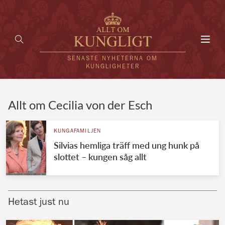
Toggl
navig
SENASTE NYHETERNA OM
KUNGLIGHETER
HEM
Allt om Cecilia von der Esch
KUNGAFAMILJEN
KUNGAFAMILJEN
Silvias hemliga träff med ung hunk på
UTLÄNDSKT
slottet – kungen såg allt
KÄNDISAR
VÄRLDENS KUNGAHUS
Hetast just nu
Svenska kungahuset
REDAKTION
Brittiska kungahuset