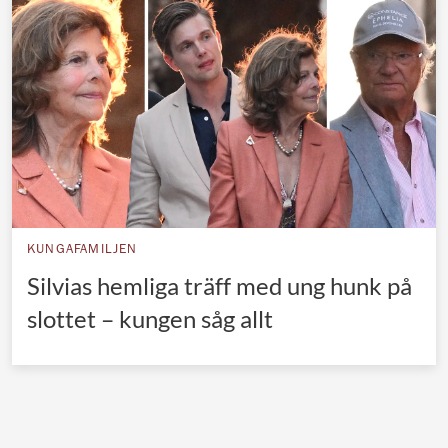
Norska kungahuset
Danska kungahuset
Spanska kungahuset
Nederländska kungahuset
Belgiska kungahuset
Jordanska kungahuset
Luxemburgska storhertighuset
KUNGAFAMILJEN
Japanska kejsarhuset
Silvias hemliga träff med ung hunk på
slottet – kungen såg allt
Thailändska kungahuset
Marockanska kungahuset
Monacos furstehus