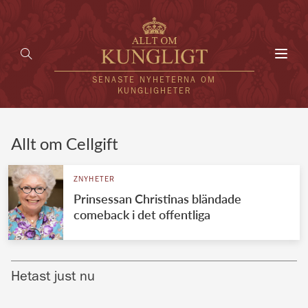
Toggl
navig
SENASTE NYHETERNA OM
KUNGLIGHETER
HEM
Allt om Cellgift
KUNGAFAMILJEN
ZNYHETER
Prinsessan Christinas bländade
UTLÄNDSKT
comeback i det offentliga
KÄNDISAR
VÄRLDENS KUNGAHUS
Hetast just nu
Svenska kungahuset
REDAKTION
Brittiska kungahuset