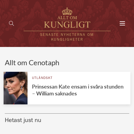
Toggl
navig
SENASTE NYHETERNA OM
KUNGLIGHETER
HEM
Allt om Cenotaph
KUNGAFAMILJEN
UTLÄNDSKT
Prinsessan Kate ensam i svåra stunden
UTLÄNDSKT
– William saknades
KÄNDISAR
VÄRLDENS KUNGAHUS
Hetast just nu
Svenska kungahuset
REDAKTION
Brittiska kungahuset