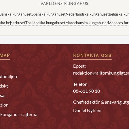
VÄRLDENS KUNGAHUS
Danska kungahuset
Spanska kungahuset
Nederländska kungahuset
Belgiska ku
ska kejsarhuset
Thailändska kungahuset
Marockanska kungahuset
Monacos fur
EMAP
KONTAKTA OSS
Epost:
redaktion@alltomkungligt.s
familjen
Telefon:
dskt
08-611 90 10
sar
Chefredaktör & ansvarig utg
tion
Daniel Nyhlén
 kungahus-sajterna