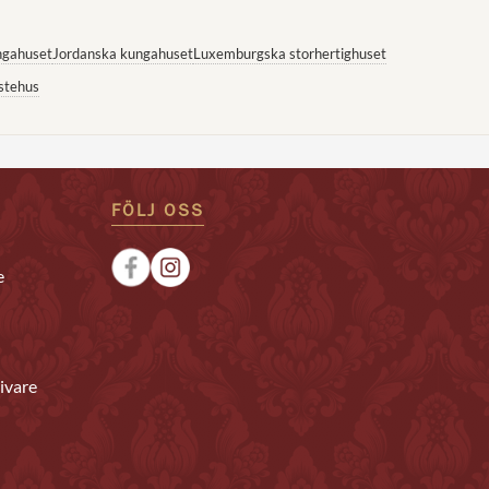
ngahuset
Jordanska kungahuset
Luxemburgska storhertighuset
stehus
FÖLJ OSS
e
ivare