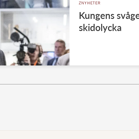
ZNYHETER
Kungens svåger
skidolycka