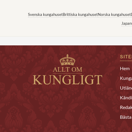
Svenska kungahuset
Brittiska kungahuset
Norska kungahuset
Japan
SIT
Hem
Kunga
Utlän
Kändi
Redak
Bästa