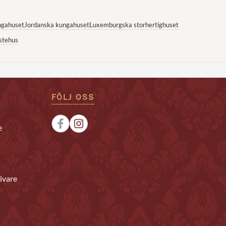
ngahuset
Jordanska kungahuset
Luxemburgska storhertighuset
stehus
FÖLJ OSS
e
ivare