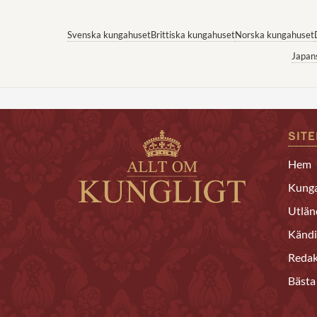
Svenska kungahuset
Brittiska kungahuset
Norska kungahuset
Japan
SIT
Hem
Kunga
Utlän
Kändi
Redak
Bästa