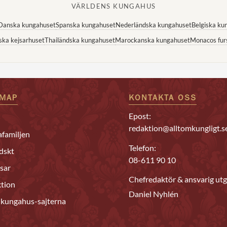
VÄRLDENS KUNGAHUS
Danska kungahuset
Spanska kungahuset
Nederländska kungahuset
Belgiska ku
ska kejsarhuset
Thailändska kungahuset
Marockanska kungahuset
Monacos fur
EMAP
KONTAKTA OSS
Epost:
redaktion@alltomkungligt.s
familjen
Telefon:
dskt
08-611 90 10
sar
Chefredaktör & ansvarig utg
tion
Daniel Nyhlén
 kungahus-sajterna