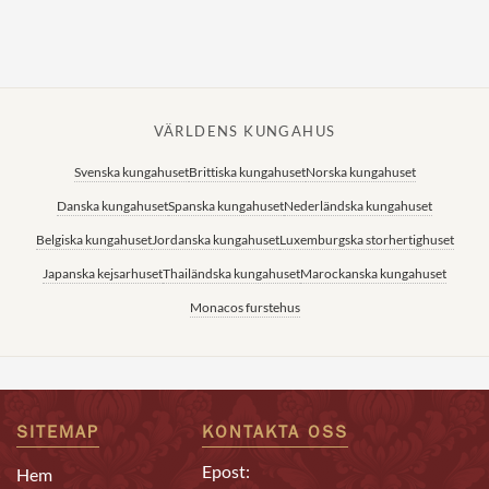
Norska kungahuset
Danska kungahuset
Spanska kungahuset
VÄRLDENS KUNGAHUS
Nederländska kungahuset
Svenska kungahuset
Brittiska kungahuset
Norska kungahuset
Belgiska kungahuset
Danska kungahuset
Spanska kungahuset
Nederländska kungahuset
Jordanska kungahuset
Belgiska kungahuset
Jordanska kungahuset
Luxemburgska storhertighuset
Luxemburgska storhertighuset
Japanska kejsarhuset
Thailändska kungahuset
Marockanska kungahuset
Japanska kejsarhuset
Monacos furstehus
Thailändska kungahuset
Marockanska kungahuset
Monacos furstehus
SITEMAP
KONTAKTA OSS
Epost:
Hem