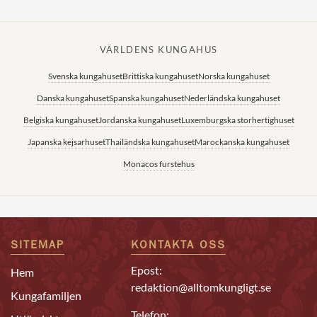
VÄRLDENS KUNGAHUS
Svenska kungahuset
Brittiska kungahuset
Norska kungahuset
Danska kungahuset
Spanska kungahuset
Nederländska kungahuset
Belgiska kungahuset
Jordanska kungahuset
Luxemburgska storhertighuset
Japanska kejsarhuset
Thailändska kungahuset
Marockanska kungahuset
Monacos furstehus
SITEMAP
KONTAKTA OSS
Epost:
Hem
redaktion@alltomkungligt.se
Kungafamiljen
Telefon: