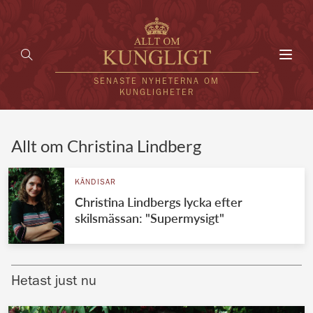
Toggl
navig
SENASTE NYHETERNA OM
KUNGLIGHETER
HEM
Allt om Christina Lindberg
KUNGAFAMILJEN
KÄNDISAR
Christina Lindbergs lycka efter
UTLÄNDSKT
skilsmässan: "Supermysigt"
KÄNDISAR
VÄRLDENS KUNGAHUS
Hetast just nu
Svenska kungahuset
REDAKTION
Brittiska kungahuset