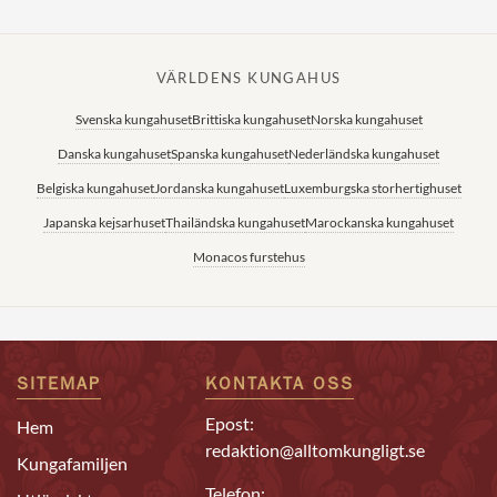
VÄRLDENS KUNGAHUS
Svenska kungahuset
Brittiska kungahuset
Norska kungahuset
Danska kungahuset
Spanska kungahuset
Nederländska kungahuset
Belgiska kungahuset
Jordanska kungahuset
Luxemburgska storhertighuset
Japanska kejsarhuset
Thailändska kungahuset
Marockanska kungahuset
Monacos furstehus
SITEMAP
KONTAKTA OSS
Epost:
Hem
redaktion@alltomkungligt.se
Kungafamiljen
Telefon: