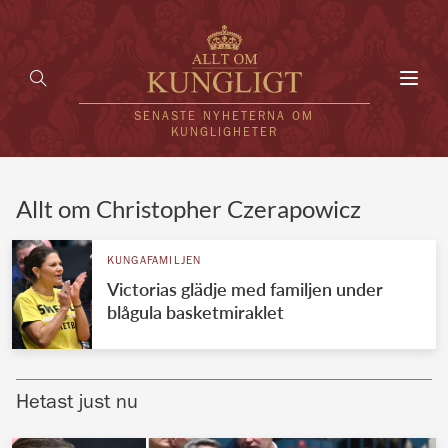
Toggl
navig
SENASTE NYHETERNA OM
KUNGLIGHETER
HEM
Allt om Christopher Czerapowicz
KUNGAFAMILJEN
KUNGAFAMILJEN
Victorias glädje med familjen under
UTLÄNDSKT
blågula basketmiraklet
KÄNDISAR
VÄRLDENS KUNGAHUS
Hetast just nu
Svenska kungahuset
REDAKTION
Brittiska kungahuset