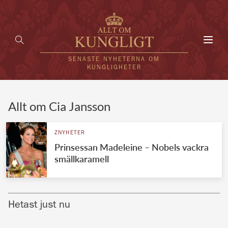
Toggl
navig
SENASTE NYHETERNA OM
KUNGLIGHETER
HEM
Allt om Cia Jansson
KUNGAFAMILJEN
ZNYHETER
Prinsessan Madeleine – Nobels vackra
UTLÄNDSKT
smällkaramell
KÄNDISAR
VÄRLDENS KUNGAHUS
Hetast just nu
Svenska kungahuset
REDAKTION
Brittiska kungahuset