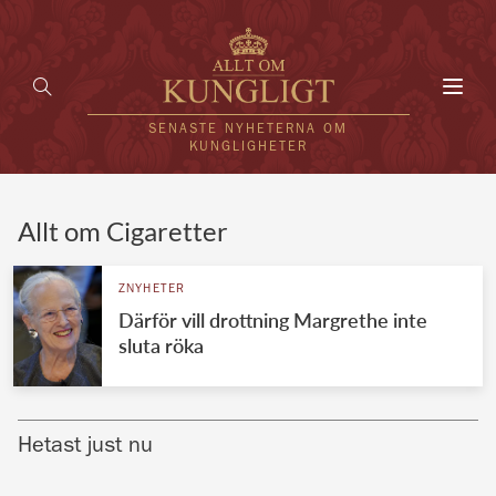
Toggl
navig
SENASTE NYHETERNA OM
KUNGLIGHETER
HEM
Allt om Cigaretter
KUNGAFAMILJEN
ZNYHETER
Därför vill drottning Margrethe inte
UTLÄNDSKT
sluta röka
KÄNDISAR
VÄRLDENS KUNGAHUS
Hetast just nu
Svenska kungahuset
REDAKTION
Brittiska kungahuset